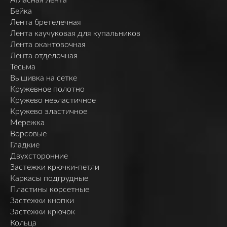
Бейка
Лента бретелечная
Лента каучуковая для купальников
Лента окантовочная
Лента отделочная
Тесьма
Вышивка на сетке
Кружевное полотно
Кружево неэластичное
Кружево эластичное
Мережка
Ворсовые
Гладкие
Двухсторонние
Застежки крючки-петли
Каркасы подгрудные
Пластины корсетные
Застежки кнопки
Застежки крючок
Кольца