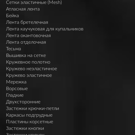
Сетки эластичные (Mesh)
Атласная лента
Бейка
Лента бретелечная
Лента каучуковая для купальников
Лента окантовочная
Лента отделочная
Тесьма
Вышивка на сетке
Кружевное полотно
Кружево неэластичное
Кружево эластичное
Мережка
Ворсовые
Гладкие
Двухсторонние
Застежки крючки-петли
Каркасы подгрудные
Пластины корсетные
Застежки кнопки
Застежки крючок