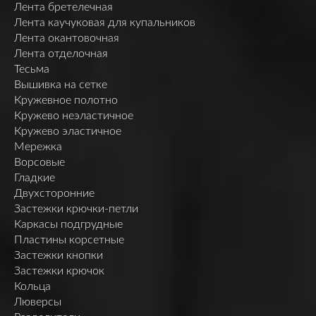
Лента бретелечная
Лента каучуковая для купальников
Лента окантовочная
Лента отделочная
Тесьма
Вышивка на сетке
Кружевное полотно
Кружево неэластичное
Кружево эластичное
Мережка
Ворсовые
Гладкие
Двухсторонние
Застежки крючки-петли
Каркасы подгрудные
Пластины корсетные
Застежки кнопки
Застежки крючок
Кольца
Люверсы