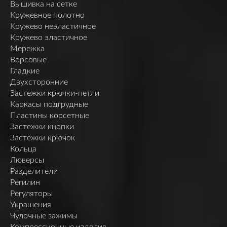
Вышивка на сетке
Кружевное полотно
Кружево неэластичное
Кружево эластичное
Мережка
Ворсовые
Гладкие
Двухсторонние
Застежки крючки-петли
Каркасы подгрудные
Пластины корсетные
Застежки кнопки
Застежки крючок
Кольца
Люверсы
Разделители
Регилин
Регуляторы
Украшения
Чулочные зажимы
Компрессионные изделия