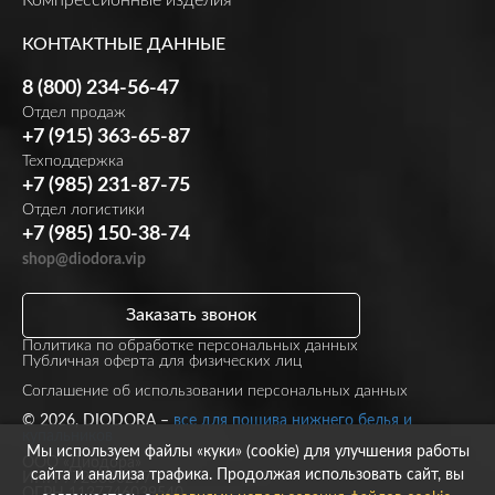
КОНТАКТНЫЕ ДАННЫЕ
8 (800) 234-56-47
Отдел продаж
+7 (915) 363-65-87
Техподдержка
+7 (985) 231-87-75
Отдел логистики
+7 (985) 150-38-74
shop@diodora.vip
Заказать звонок
Политика по обработке персональных данных
Публичная оферта для физических лиц
Соглашение об использовании персональных данных
© 2026, DIODORA –
все для пошива нижнего белья и
купальников
Мы используем файлы «куки» (cookie) для улучшения работы
ООО «Диодора»
сайта и анализа трафика. Продолжая использовать сайт, вы
ИНН 7723860297
ОГРН 1137746039540