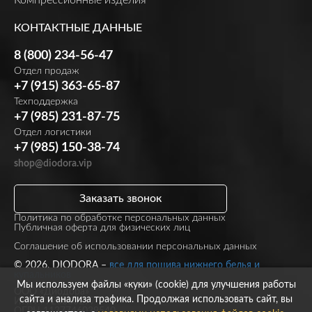
КОНТАКТНЫЕ ДАННЫЕ
8 (800) 234-56-47
Отдел продаж
+7 (915) 363-65-87
Техподдержка
+7 (985) 231-87-75
Отдел логистики
+7 (985) 150-38-74
shop@diodora.vip
Заказать звонок
Политика по обработке персональных данных
Публичная оферта для физических лиц
Соглашение об использовании персональных данных
© 2026, DIODORA –
все для пошива нижнего белья и
купальников
Мы используем файлы «куки» (cookie) для улучшения работы
ООО «Диодора»
сайта и анализа трафика. Продолжая использовать сайт, вы
ИНН 7723860297
ОГРН 1137746039540