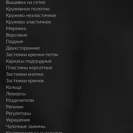
Вышивка на сетке
Кружевное полотно
Кружево неэластичное
Кружево эластичное
Мережка
Ворсовые
Гладкие
Двухсторонние
Застежки крючки-петли
Каркасы подгрудные
Пластины корсетные
Застежки кнопки
Застежки крючок
Кольца
Люверсы
Разделители
Регилин
Регуляторы
Украшения
Чулочные зажимы
Компрессионные изделия