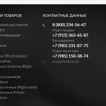
И ТОВАРОВ
КОНТАКТНЫЕ ДАННЫЕ
енной растяжкой
8 (800) 234-56-47
tch
Отдел продаж
утягивающая
+7 (915) 363-65-87
Техподдержка
шелк
+7 (985) 231-87-75
Отдел логистики
(Tricot classic)
+7 (985) 150-38-74
rafine)
shop@diodora.vip
ые полотна (Rigid
купальников
tton)
астичные (Rigid mesh)
тичные (Mesh)
ента