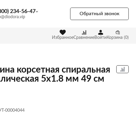
800) 234-56-47
Обратный звонок
p@diodora.vip
Избранное
Сравнение
Войти
Корзина (0)
ина корсетная спиральная
лическая 5х1.8 мм 49 см
 УТ-00004044