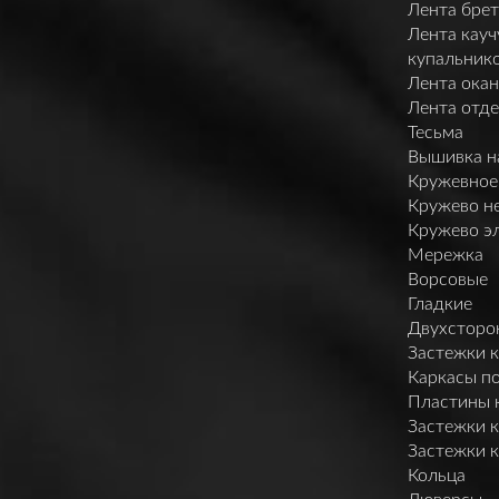
Лента брет
Лента кауч
купальник
Лента ока
Лента отд
Тесьма
Вышивка н
Кружевное
Кружево н
Кружево э
Мережка
Ворсовые
Гладкие
Двухсторо
Застежки 
Каркасы п
Пластины 
Застежки 
Застежки 
Кольца