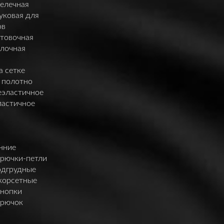
елечная
уковая для
ов
нтовочная
елочная
а сетке
 полотно
еэластичное
ластичное
нние
крючки-петли
одгрудные
корсетные
кнопки
крючок