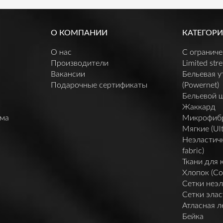
О КОМПАНИИ
КАТЕГОРИ
О нас
C огранич
Производители
Limited stre
Вакансии
Бельевая 
Подарочные сертификаты
(Powernet)
Бельевой 
Жаккард
мма
Микрофибра 
Мягкие (Ult
Неэластичн
fabric)
Ткани для 
Хлопок (Co
Сетки неэл
Сетки элас
Атласная л
Бейка