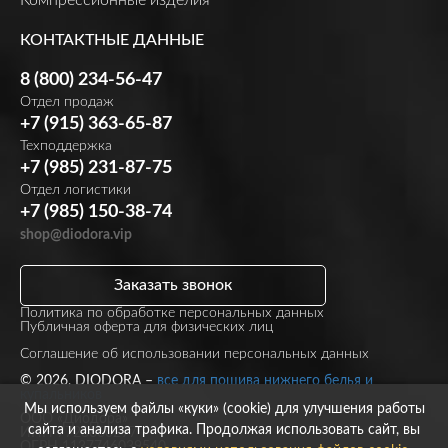
КОНТАКТНЫЕ ДАННЫЕ
8 (800) 234-56-47
Отдел продаж
+7 (915) 363-65-87
Техподдержка
+7 (985) 231-87-75
Отдел логистики
+7 (985) 150-38-74
shop@diodora.vip
Заказать звонок
Политика по обработке персональных данных
Публичная оферта для физических лиц
Соглашение об использовании персональных данных
© 2026, DIODORA –
все для пошива нижнего белья и
купальников
Мы используем файлы «куки» (cookie) для улучшения работы
ООО «Диодора»
сайта и анализа трафика. Продолжая использовать сайт, вы
ИНН 7723860297
ОГРН 1137746039540