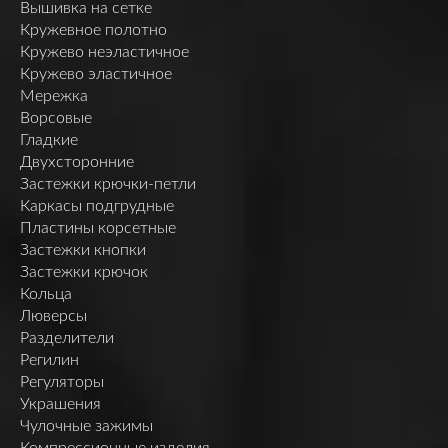
Вышивка на сетке
Кружевное полотно
Кружево неэластичное
Кружево эластичное
Мережка
Ворсовые
Гладкие
Двухсторонние
Застежки крючки-петли
Каркасы подгрудные
Пластины корсетные
Застежки кнопки
Застежки крючок
Кольца
Люверсы
Разделители
Регилин
Регуляторы
Украшения
Чулочные зажимы
Компрессионные изделия