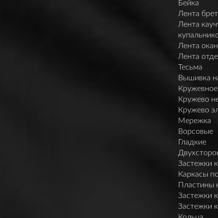
Бейка
Лента брет
Лента кауч
купальник
Лента ока
Лента отд
Тесьма
Вышивка н
Кружевное
Кружево н
Кружево э
Мережка
Ворсовые
Гладкие
Двухсторо
Застежки 
Каркасы п
Пластины 
Застежки 
Застежки 
Кольца