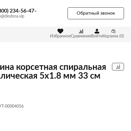
800) 234-56-47
Обратный звонок
p@diodora.vip
Избранное
Сравнение
Войти
Корзина (0)
ина корсетная спиральная
лическая 5х1.8 мм 33 см
 УТ-00004056