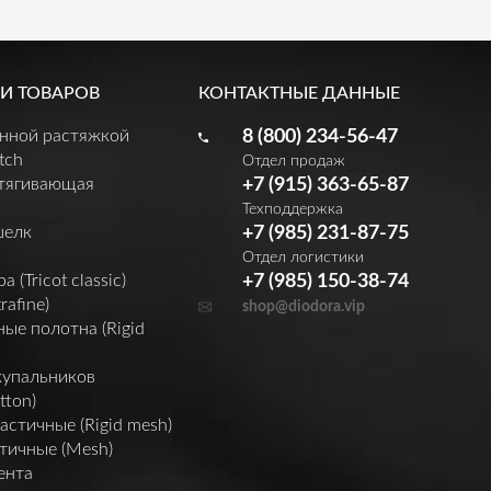
И ТОВАРОВ
КОНТАКТНЫЕ ДАННЫЕ
енной растяжкой
8 (800) 234-56-47
tch
Отдел продаж
утягивающая
+7 (915) 363-65-87
Техподдержка
шелк
+7 (985) 231-87-75
Отдел логистики
(Tricot classic)
+7 (985) 150-38-74
rafine)
shop@diodora.vip
ые полотна (Rigid
купальников
tton)
астичные (Rigid mesh)
тичные (Mesh)
ента