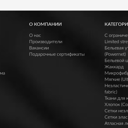
О КОМПАНИИ
КАТЕГОРИ
О нас
C огранич
Производители
Limited stre
Вакансии
Бельевая 
Подарочные сертификаты
(Powernet)
Бельевой 
Жаккард
мма
Микрофибра 
Мягкие (Ult
Неэластичн
fabric)
Ткани для 
Хлопок (Co
Сетки неэл
Сетки элас
Атласная л