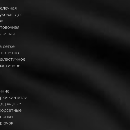
елечная
уковая для
ов
нтовочная
елочная
а сетке
 полотно
еэластичное
ластичное
нние
крючки-петли
одгрудные
корсетные
кнопки
крючок