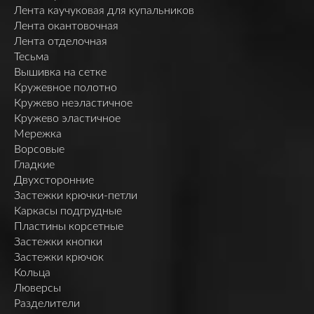
Лента каучуковая для купальников
Лента окантовочная
Лента отделочная
Тесьма
Вышивка на сетке
Кружевное полотно
Кружево неэластичное
Кружево эластичное
Мережка
Ворсовые
Гладкие
Двухсторонние
Застежки крючки-петли
Каркасы подгрудные
Пластины корсетные
Застежки кнопки
Застежки крючок
Кольца
Люверсы
Разделители