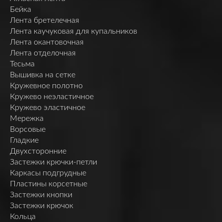
Бейка
Лента бретелечная
Лента каучуковая для купальников
Лента окантовочная
Лента отделочная
Тесьма
Вышивка на сетке
Кружевное полотно
Кружево неэластичное
Кружево эластичное
Мережка
Ворсовые
Гладкие
Двухсторонние
Застежки крючки-петли
Каркасы подгрудные
Пластины корсетные
Застежки кнопки
Застежки крючок
Кольца