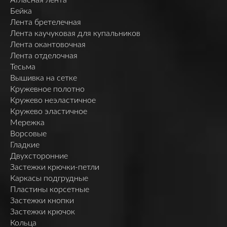
Бейка
Лента бретелечная
Лента каучуковая для купальников
Лента окантовочная
Лента отделочная
Тесьма
Вышивка на сетке
Кружевное полотно
Кружево неэластичное
Кружево эластичное
Мережка
Ворсовые
Гладкие
Двухсторонние
Застежки крючки-петли
Каркасы подгрудные
Пластины корсетные
Застежки кнопки
Застежки крючок
Кольца