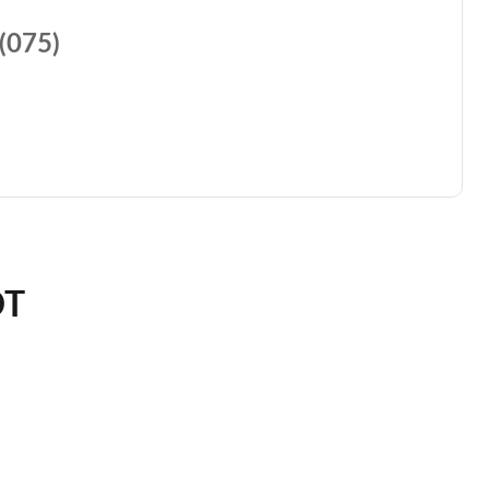
075)
ЮТ