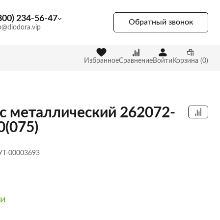
800) 234-56-47
Обратный звонок
p@diodora.vip
Избранное
Сравнение
Войти
Корзина (0)
с металлический 262072-
0(075)
 УТ-00003693
ии