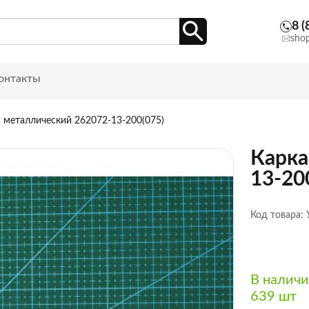
8 (
sho
онтакты
 металлический 262072-13-200(075)
Карка
13-20
Код товара:
В налич
639 шт