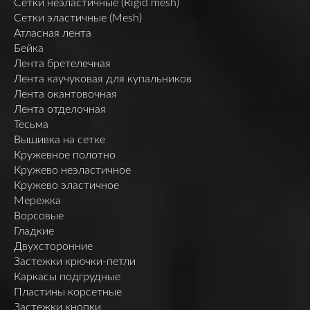
Сетки неэластичные (Rigid mesh)
Сетки эластичные (Mesh)
Атласная лента
Бейка
Лента бретелечная
Лента каучуковая для купальников
Лента окантовочная
Лента отделочная
Тесьма
Вышивка на сетке
Кружевное полотно
Кружево неэластичное
Кружево эластичное
Мережка
Ворсовые
Гладкие
Двухсторонние
Застежки крючки-петли
Каркасы подгрудные
Пластины корсетные
Застежки кнопки