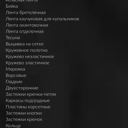
Бейка
Лента бретелечная
Лента каучуковая для купальников
Лента окантовочная
Лента отделочная
Тесьма
Вышивка на сетке
Кружевное полотно
Кружево неэластичное
Кружево эластичное
Мережка
Ворсовые
Гладкие
Двухсторонние
Застежки крючки-петли
Каркасы подгрудные
Пластины корсетные
Застежки кнопки
Застежки крючок
Кольца