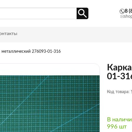
8 (
sho
онтакты
с металлический 276093-01-316
Карка
01-31
Код товара:
В налич
996 шт