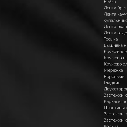
Бейка
Лента брет
Лента кауч
купальник
Лента ока
Лента отд
Тесьма
Вышивка н
Кружевное
Кружево н
Кружево э
Мережка
Ворсовые
Гладкие
Двухсторо
Застежки 
Каркасы п
Пластины 
Застежки 
Застежки 
Кольца