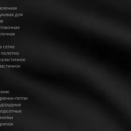
елечная
уковая для
ов
нтовочная
елочная
а сетке
 полотно
еэластичное
ластичное
нние
крючки-петли
одгрудные
корсетные
кнопки
крючок