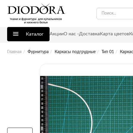
Акции
О нас
Доставка
Карта цветов
К
Каталог
Главная
Фурнитура
Каркасы подгрудные
Тип 01
Карка