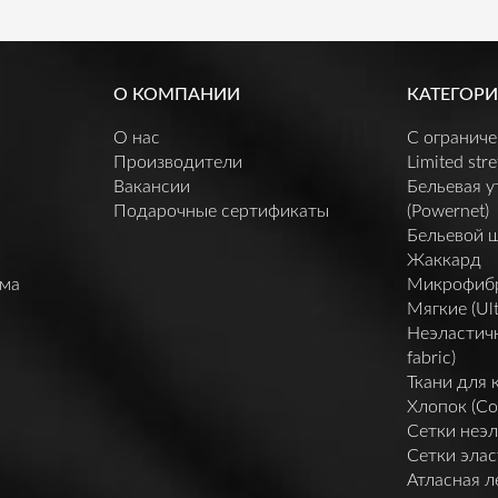
О КОМПАНИИ
КАТЕГОРИ
О нас
C огранич
Производители
Limited stre
Вакансии
Бельевая 
Подарочные сертификаты
(Powernet)
Бельевой 
Жаккард
мма
Микрофибра 
Мягкие (Ult
Неэластичн
fabric)
Ткани для 
Хлопок (Co
Сетки неэл
Сетки элас
Атласная л