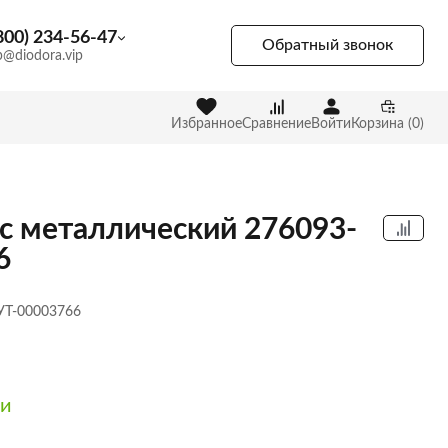
800) 234-56-47
Обратный звонок
p@diodora.vip
Избранное
Сравнение
Войти
Корзина (0)
с металлический 276093-
6
 УТ-00003766
ии