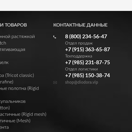
И ТОВАРОВ
КОНТАКТНЫЕ ДАННЫЕ
енной растяжкой
8 (800) 234-56-47
tch
Отдел продаж
утягивающая
+7 (915) 363-65-87
Техподдержка
шелк
+7 (985) 231-87-75
Отдел логистики
(Tricot classic)
+7 (985) 150-38-74
rafine)
shop@diodora.vip
ые полотна (Rigid
купальников
tton)
астичные (Rigid mesh)
тичные (Mesh)
ента