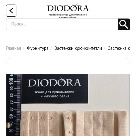
Главная
Фурнитура
Застежки крючки-петли
Застежка крю