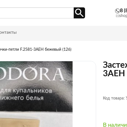
8 (
sho
онтакты
чки-петли F.2581-3AEH бежевый (126)
Засте
3AEH 
Код товара:
В налич