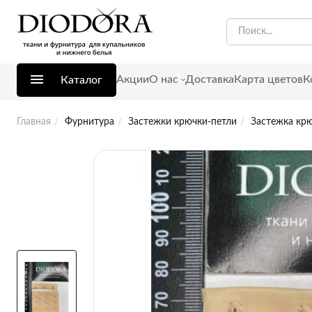
Акции
О нас
Доставка
Карта цветов
К
Каталог
Главная
Фурнитура
Застежки крючки-петли
Застежка крю