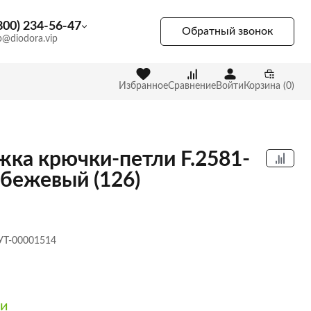
800) 234-56-47
Обратный звонок
p@diodora.vip
Избранное
Сравнение
Войти
Корзина (0)
жка крючки-петли F.2581-
бежевый (126)
 УТ-00001514
ии