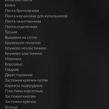
Бейка
Лента бретелечная
Лента каучуковая для купальников
Лента окантовочная
Лента отделочная
Тесьма
Вышивка на сетке
Кружевное полотно
Кружево неэластичное
Кружево эластичное
Мережка
Ворсовые
Гладкие
Двухсторонние
Застежки крючки-петли
Каркасы подгрудные
Пластины корсетные
Застежки кнопки
Застежки крючок
Кольца